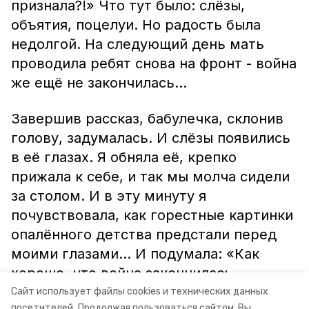
признала?!» Что тут было: слёзы,
объятия, поцелуи. Но радость была
недолгой. На следующий день мать
проводила ребят снова на фронт - война
же ещё не закончилась…
Завершив рассказ, бабулечка, склонив
голову, задумалась. И слёзы появились
в её глазах. Я обняла её, крепко
прижала к себе, и так мы молча сидели
за столом. И в эту минуту я
почувствовала, как горестные картинки
опалённого детства предстали перед
моими глазами… И подумала: «Как
хорошо, что война закончилась
победой. И моё детство – мирное
Сайт использует файлы cookies и технических данных
посетителей.
Продолжая пользоваться сайтом, Вы