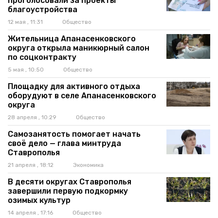
проголосовали за проекты
благоустройства
12 мая , 11:31
Общество
Жительница Апанасенковского
округа открыла маникюрный салон
по соцконтракту
5 мая , 10:50
Общество
Площадку для активного отдыха
оборудуют в селе Апанасенковского
округа
28 апреля , 10:29
Общество
Самозанятость помогает начать
своё дело — глава минтруда
Ставрополья
21 апреля , 18:12
Экономика
В десяти округах Ставрополья
завершили первую подкормку
озимых культур
14 апреля , 17:16
Общество