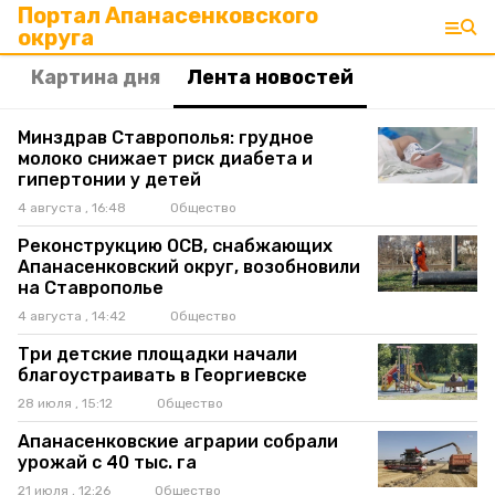
Портал Апанасенковского
округа
Картина дня
Лента новостей
Минздрав Ставрополья: грудное
молоко снижает риск диабета и
гипертонии у детей
4 августа , 16:48
Общество
Реконструкцию ОСВ, снабжающих
Апанасенковский округ, возобновили
на Ставрополье
4 августа , 14:42
Общество
Три детские площадки начали
благоустраивать в Георгиевске
28 июля , 15:12
Общество
Апанасенковские аграрии собрали
урожай с 40 тыс. га
21 июля , 12:26
Общество