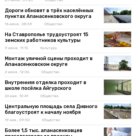
23 июня , 09:20
Общество
Дороги обновят в трёх населённых
пунктах Апанасенковского округа
16 июня , 08:59
Общество
На Ставрополье трудоустроят 15
земских работников культуры
9 июня , 11:15
Культура
Монтаж уличной сцены проходит в
Апанасенковском округе
2 июня , 12:06
Общество
Внутренняя отделка проходит в
школе посёлка Айгурского
26 мая , 10:41
Общество
Центральную площадь села Дивного
благоустроят к началу ноября
19 мая , 09:50
Общество
Более 1,5 тыс. апанасенковцев