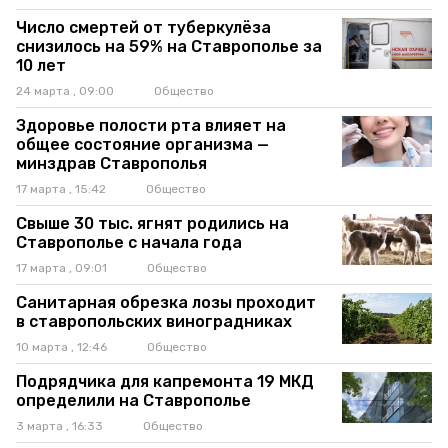
Число смертей от туберкулёза
снизилось на 59% на Ставрополье за
10 лет
24 марта , 09:00
Общество
Здоровье полости рта влияет на
общее состояние организма —
минздрав Ставрополья
17 марта , 15:42
Общество
Свыше 30 тыс. ягнят родились на
Ставрополье с начала года
17 марта , 09:01
Общество
Санитарная обрезка лозы проходит
в ставропольских виноградниках
10 марта , 12:46
Общество
Подрядчика для капремонта 19 МКД
определили на Ставрополье
3 марта , 16:33
Общество