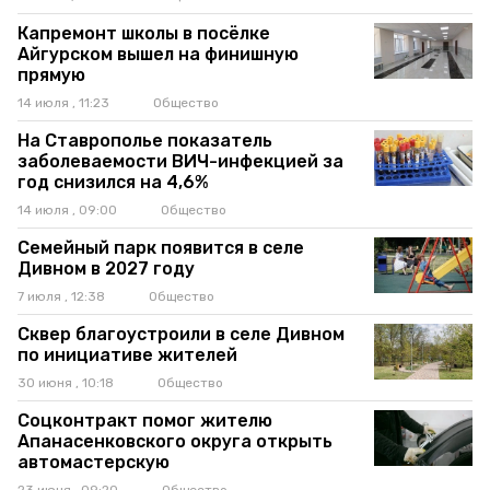
Капремонт школы в посёлке
Айгурском вышел на финишную
прямую
14 июля , 11:23
Общество
На Ставрополье показатель
заболеваемости ВИЧ-инфекцией за
год снизился на 4,6%
14 июля , 09:00
Общество
Семейный парк появится в селе
Дивном в 2027 году
7 июля , 12:38
Общество
Сквер благоустроили в селе Дивном
по инициативе жителей
30 июня , 10:18
Общество
Соцконтракт помог жителю
Апанасенковского округа открыть
автомастерскую