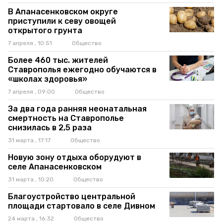
В Апанасенковском округе
приступили к севу овощей
открытого грунта
7 апреля , 10:51
Общество
Более 460 тыс. жителей
Ставрополья ежегодно обучаются в
«школах здоровья»
7 апреля , 09:00
Общество
За два года ранняя неонатальная
смертность на Ставрополье
снизилась в 2,5 раза
31 марта , 17:17
Общество
Новую зону отдыха оборудуют в
селе Апанасенковском
31 марта , 10:20
Общество
Благоустройство центральной
площади стартовало в селе Дивном
24 марта , 16:32
Общество