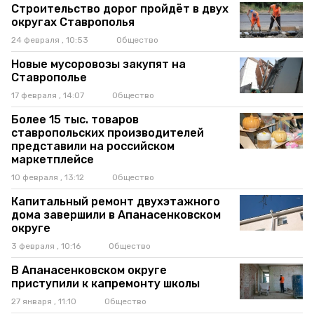
Строительство дорог пройдёт в двух
округах Ставрополья
24 февраля , 10:53
Общество
Новые мусоровозы закупят на
Ставрополье
17 февраля , 14:07
Общество
Более 15 тыс. товаров
ставропольских производителей
представили на российском
маркетплейсе
10 февраля , 13:12
Общество
Капитальный ремонт двухэтажного
дома завершили в Апанасенковском
округе
3 февраля , 10:16
Общество
В Апанасенковском округе
приступили к капремонту школы
27 января , 11:10
Общество