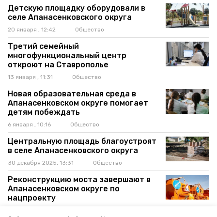
Детскую площадку оборудовали в
селе Апанасенковского округа
20 января , 12:42
Общество
Третий семейный
многофункциональный центр
откроют на Ставрополье
13 января , 11:31
Общество
Новая образовательная среда в
Апанасенковском округе помогает
детям побеждать
6 января , 10:16
Общество
Центральную площадь благоустроят
в селе Апанасенковского округа
30 декабря 2025, 13:31
Общество
Реконструкцию моста завершают в
Апанасенковском округе по
нацпроекту
23 декабря 2025, 12:36
Общество