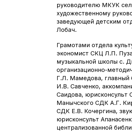
руководителю МКУК села
художественному руково
заведующей детским отд
Лобач.
Грамотами отдела куль
экономист СКЦ Л.П. Пуз
музыкальной школы с. Д
организационно-методич
Г.Л. Мамедова, главный
И.В. Савченко, аккомпа
Саидова, юрисконсульт 
Манычского СДК А.Г. Ки
СДК Е.В. Кочергина, зву
юрисконсульт Апанасен
централизованной библи