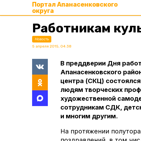
Портал Апанасенковского
округа
Работникам кул
Новость
5 апреля 2015, 04:38
В преддверии Дня работ
Апанасенковского район
центра (СКЦ) состоялс
людям творческих проф
художественной самоде
сотрудникам СДК, детс
и многим другим.
На протяжении полутора 
поздравлений, в том чис