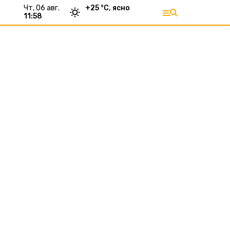
чт, 06 авг.
+
25
°С,
ясно
11:59