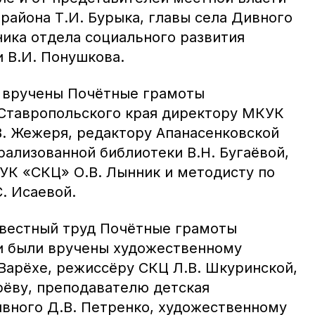
района Т.И. Бурыка, главы села Дивного
ника отдела социального развития
 В.И. Понушкова.
и вручены Почётные грамоты
Ставропольского края директору МКУК
В. Жежеря, редактору Апанасенковской
ализованной библиотеки В.Н. Бугаёвой,
УК «СКЦ» О.В. Лынник и методисту по
. Исаевой.
вестный труд Почётные грамоты
и были вручены художественному
Варёхе, режиссёру СКЦ Л.В. Шкуринской,
рёву, преподавателю детская
ивного Д.В. Петренко, художественному