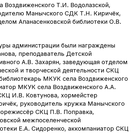
 Воздвиженского Т.И. Водолазской,
дителю Манычского СДК Т.Н. Киричёк,
елом Апанасенковской библиотеки О.В.
туры администрации были награждены
анова, преподаватель Детской
ивного А.В. Захарян, заведующая отделом
еской и творческой деятельности СКЦ
 библиотекарь МКУК села Воздвиженского
ниатор МКУК села Воздвиженского А.А.
СКЦ И.В. Ковтунова, хормейстер
ричёк, руководитель кружка Манычского
корежиссёр СКЦ П.В. Поправка,
ковской межпоселенческой
отеки Е.А. Сидоренко, аккомпаниатор СКЦ