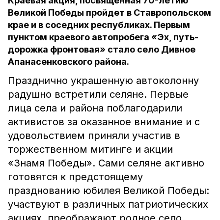
Краевая акция, посвященная 70-летию
Великой Победы пройдет в Ставропольском
крае и в соседних республиках. Первым
пунктом краевого автопробега «Эх, путь-
дорожка фронтовая» стало село Дивное
Апанасенковского района.
Празднично украшенную автоколонну
радушно встретили селяне. Первые
лица села и района поблагодарили
активистов за оказанное внимание и с
удовольствием приняли участив в
торжественном митинге и акции
«Знамя Победы». Сами селяне активно
готовятся к предстоящему
празднованию юбилея Великой Победы:
участвуют в различных патриотических
акциях, преображают родное село,