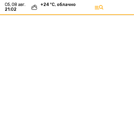
сб, 08 авг.
+
24
°С,
облачно
21:02