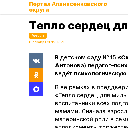
Портал Апанасенковского
округа
Тепло сердец д
Новость
8 декабря 2015, 16:30
В детском саду № 15 «С
Антонова) педагог–псих
ведёт психологическую
В её рамках в преддвер
«Тепло сердец для милы
воспитанники всех подг
мамами. Сначала взрос
материнской роли в сем
аплодисменты торжестве