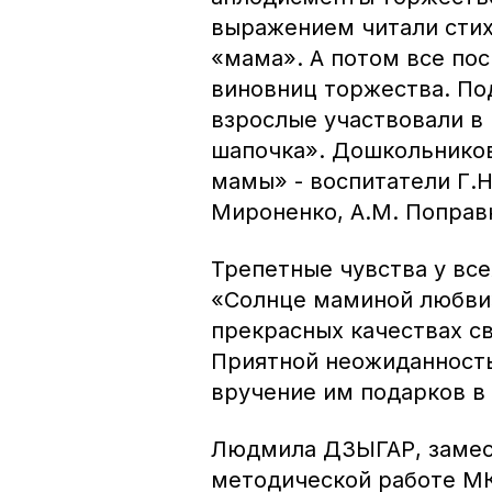
выражением читали стихи
«мама». А потом все по
виновниц торжества. По
взрослые участвовали в 
шапочка». Дошкольников
мамы» - воспитатели Г.Н.
Мироненко, А.М. Поправк
Трепетные чувства у вс
«Солнце маминой любви»
прекрасных качествах св
Приятной неожиданность
вручение им подарков в
Людмила ДЗЫГАР, замес
методической работе МК