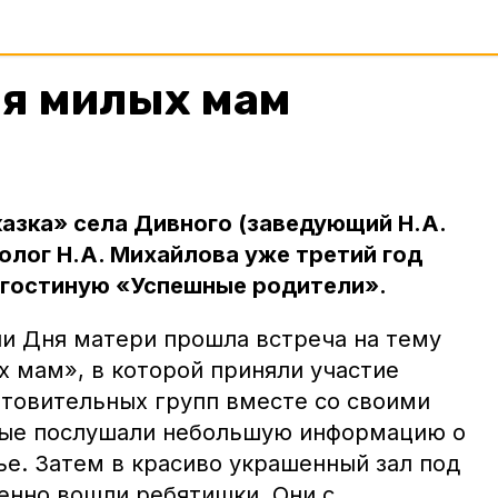
ля милых мам
казка» села Дивного (заведующий Н.А.
олог Н.А. Михайлова уже третий год
 гостиную «Успешные родители».
ии Дня матери прошла встреча на тему
х мам», в которой приняли участие
отовительных групп вместе со своими
лые послушали небольшую информацию о
ье. Затем в красиво украшенный зал под
нно вошли ребятишки. Они с