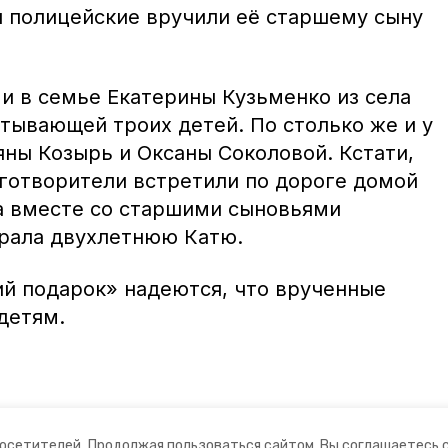
и полицейские вручили её старшему сыну
и в семье Екатерины Кузьменко из села
тывающей троих детей. По столько же и у
яны Козырь и Оксаны Соколовой. Кстати,
отворители встретили по дороге домой
на вместе со старшими сыновьями
рала двухлетнюю Катю.
ий подарок» надеются, что врученные
детям.
посетителей.
Продолжая пользоваться сайтом, Вы соглашаетесь 