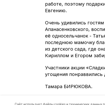
работе, поэтому подарк
Евгению.
Очень удивились гостям 
Апанасенковского, воспи
её односельчанок - Тать
последнюю мамочку благ
из детского сада, где о
Кириллом и Егором заби
Участники акции «Сладк
угощения понраввились 
Тамара БИРЮКОВА.
Фото автора.
Сайт использует файлы cookies и технических данных 