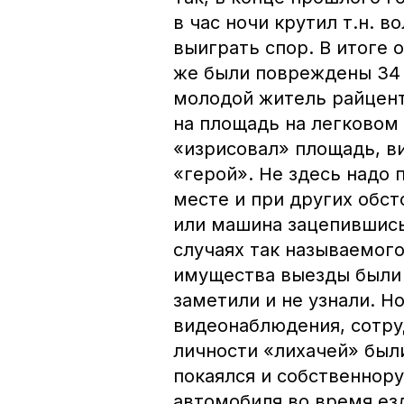
в час ночи крутил т.н. в
выиграть спор. В итоге 
же были повреждены 34 
молодой житель райцент
на площадь на легковом
«изрисовал» площадь, ви
«герой». Не здесь надо 
месте и при других обст
или машина зацепившись 
случаях так называемог
имущества выезды были 
заметили и не узнали. 
видеонаблюдения, сотру
личности «лихачей» были
покаялся и собственнор
автомобиля во время ез