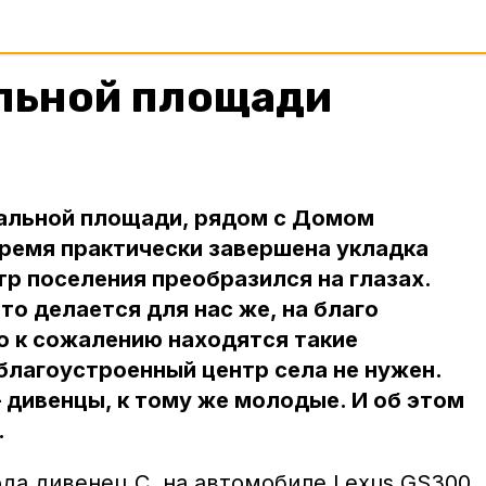
альной площади
ральной площади, рядом с Домом
ремя практически завершена укладка
тр поселения преобразился на глазах.
это делается для нас же, на благо
но к сожалению находятся такие
лагоустроенный центр села не нужен.
– дивенцы, к тому же молодые. И об этом
.
ода дивенец С. на автомобиле Lexus GS300