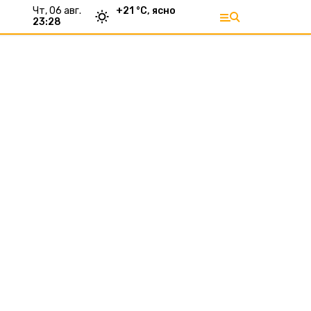
чт, 06 авг.
+
21
°С,
ясно
23:28