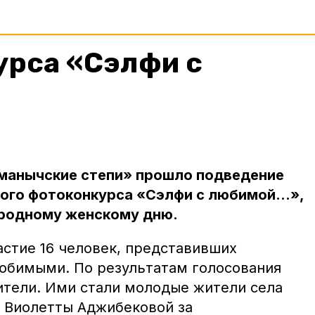
урса «Сэлфи с
иманычские степи» прошло подведение
ого фотоконкурса «Сэлфи с любимой...»,
родному женскому дню.
астие 16 человек, представивших
юбимыми. По результатам голосования
тели. Ими стали молодые жители села
у Виолетты Аджибековой за