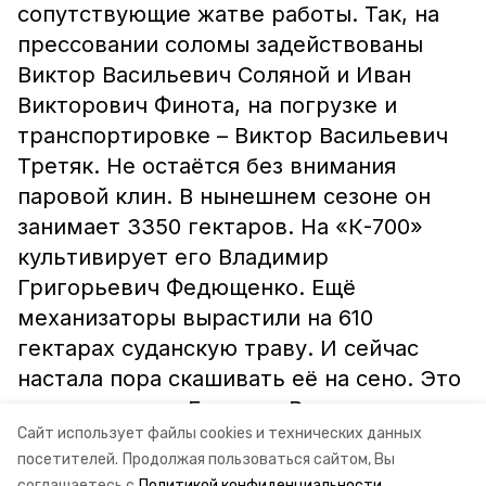
сопутствующие жатве работы. Так, на
прессовании соломы задействованы
Виктор Васильевич Соляной и Иван
Викторович Финота, на погрузке и
транспортировке – Виктор Васильевич
Третяк. Не остаётся без внимания
паровой клин. В нынешнем сезоне он
занимает 3350 гектаров. На «К-700»
культивирует его Владимир
Григорьевич Федющенко. Ещё
механизаторы вырастили на 610
гектарах суданскую траву. И сейчас
настала пора скашивать её на сено. Это
дело поручено Евгению Васильевичу
Сайт использует файлы cookies и технических данных
Маначинскому.
посетителей.
Продолжая пользоваться сайтом, Вы
соглашаетесь с
Политикой конфиденциальности