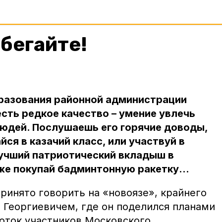
 бегайте!
бразования районной администрации
сть редкое качество – умение увлечь
людей. Послушаешь его горячие доводы,
йся в казачий класс, или участвуй в
лучший патриотический вкладыш в
 же покупай бадминтонную ракетку…
 принято говорить на «новоязе», крайнего
 Георгиевичем, где он поделился планами
поток участников Московского