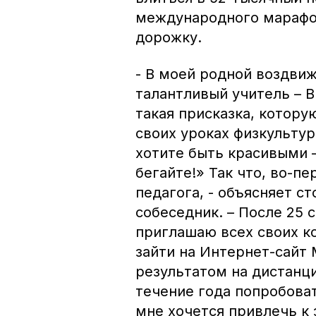
международного марафон
дорожку.
- В моей родной воздви
талантливый учитель – В
такая присказка, котору
своих уроках физкультур
хотите быть красивыми –
бегайте!» Так что, во-п
педагога, - объясняет 
собеседник. – После 25 
приглашаю всех своих к
зайти на Интернет-сайт
результатом на дистанц
течение года попробова
мне хочется привлечь к