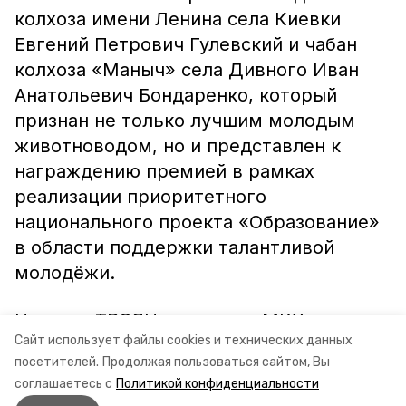
колхоза имени Ленина села Киевки
Евгений Петрович Гулевский и чабан
колхоза «Маныч» села Дивного Иван
Анатольевич Бондаренко, который
признан не только лучшим молодым
животноводом, но и представлен к
награждению премией в рамках
реализации приоритетного
национального проекта «Образование»
в области поддержки талантливой
молодёжи.
Наталья ТРОЯН, директор МКУ
Сайт использует файлы cookies и технических данных
«Апанасенковский молодёжный центр».
посетителей.
Продолжая пользоваться сайтом, Вы
соглашаетесь с
Политикой конфиденциальности
Фото автора.