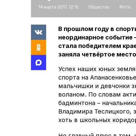
14 марта 2017, 12:15
Общество
Фото:
В прошлом году в спорт
неординарное событие 
стала победителем кра
заняла четвёртое место
Успех наших юных земляк
спорта на Апанасенковье
мальчишки и девчонки зн
воланом. По словам акт
бадминтона – начальник
Владимира Теслицкого, з
хоть в школьных коридо
Но главный плюс в том,