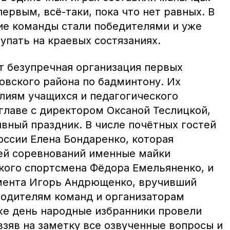
первым, всё-таки, пока что нет равных. В
ие команды стали победителями и уже
упать на краевых состязаниях.
т безупречная организация первых
овского района по бадминтону. Их
илиям учащихся и педагогического
главе с директором Оксаной Теслицкой,
вный праздник. В числе почётных гостей
оссии Елена Бондаренко, которая
ей соревнований именные майки
кого спортсмена Фёдора Емельяненко, и
мента Игорь Андрющенко, вручивший
одителям команд и организаторам
 же день народные избранники провели
зяв на заметку все озвученные вопросы и