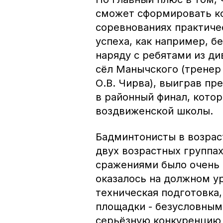
сможет сформировать ко
соревнованиях практичес
успеха, как например, б
наряду с ребятами из ди
сёл Манычского (тренер 
О.В. Чирва), выиграв п
в районный финал, котор
воздвиженской школы.
Бадминтонисты в возраст
двух возрастных группа
сражениями было очень 
оказалось на должном ур
техническая подготовка
площадки - безусловным
серьёзную конкуренцию 