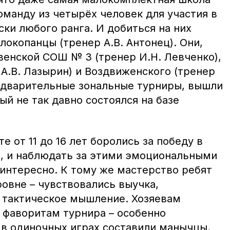
манду из четырёх человек для участия в
ки любого ранга. И добиться на них
елокопанцы (тренер А.В. Антонец). Они,
венской СОШ № 3 (тренер И.Н. Левченко),
А.В. Лазырин) и Воздвиженского (тренер
редварительные зональные турниры, вышли
ый не так давно состоялся на базе
е от 11 до 16 лет боролись за победу в
х, и наблюдать за этими эмоциональными
интересно. К тому же мастерство ребят
овне – чувствовались выучка,
, тактическое мышление. Хозяевам
 фаворитам турнира – особенно
в одиночных играх составили манычцы.