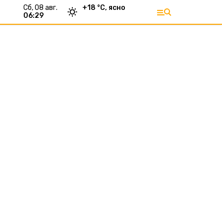
сб, 08 авг.
+
18
°С,
ясно
06:29