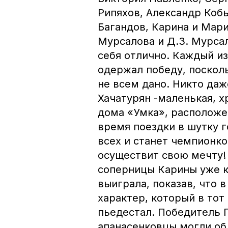
Рипяхов, Александр Коб
Багандов, Карина и Мари
Мурсалова и Д.З. Мурса
себя отлично. Каждый из
одержал победу, поскол
не всем дано. Никто даж
Хачатурян -маленькая, х
дома «Умка», расположе
время поездки в шутку г
всех и станет чемпионко
осуществит свою мечту!
соперницы Карины уже к
выиграла, показав, что 
характер, который в тот
пьедестал. Победитель 
апанасенковцы могли об 