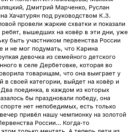
ыляцкий, Дмитрий Марченко, Руслан
на Хачатурян под руководством К.З.
ловой провели жаркие схватки и показали
 ребят, вышедших на ковёр в эти дни, уже
ьку быть участником первенства России
е и не мог подумать, что Карина
рупкая девочка из семейного детского
нного в селе Дербетовке, которая во
оворила товарищам, что она выиграет у
й в своей категории, выйдет на ковёр и
 Два поединка, в каждом из которых
азалось бы праздновали победу, она
в спорте нет непобедимых, есть только
 вечер привёл нашу чемпионку на золотой
Первенства России… Когда-то
этом только мечтать. А теперь дети из