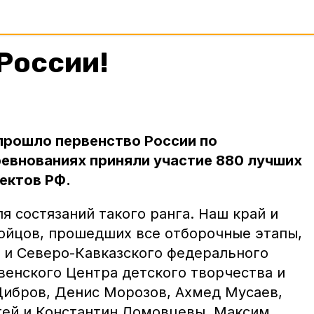
России!
прошло первенство России по
ревнованиях приняли участие 880 лучших
ектов РФ.
 состязаний такого ранга. Наш край и
бойцов, прошедших все отборочные этапы,
 и Северо-Кавказского федерального
венского Центра детского творчества и
Дибров, Денис Морозов, Ахмед Мусаев,
гей и Константин Ломовцевы, Максим