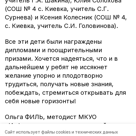
учитель Г.А. Шакина), Юлия Солохова
(СОШ № 4 с. Киевка, учитель С.Г.
Сурнева) и Ксения Колесник (СОШ № 4,
с. Киевка, учитель С.И. Головинова).
Все эти дети были награждены
дипломами и поощрительными
призами. Хочется надеяться, что и в
дальнейшем у ребят не иссякнет
желание упорно и плодотворно
трудиться, получать новые знания,
побеждать, стремиться открывать для
себя новые горизонты!
Ольга ФИЛЬ, методист МКУО
«Информационно–методический
Сайт использует файлы cookies и технических данных
центр».