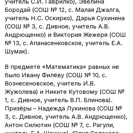
учитель С.И. Гаврилко), Эвелина
Бородай (СОШ № 12, с. Малая Джалга,
учитель Н.С. Оскирко), Дарья Сухинина
(СОШ № 3, с. Дивное, учитель А.В.
Андрющенко) и Виктория Жежеря (СОШ
№ 13, с. Апанасенковское, учитель Е.А.
Шумак).
В предмете «Математика» равных не
было Ивану Филёву (СОШ № 10, с.
Вознесеновское, учитель И.В.
Жужолева) и Никите Кутовому (СОШ №
1, с. Дивное, учитель В.П. Блинова).
Призёры – Надежда Лукинова (СОШ №
3, с. Дивное, учитель А.В. Андрющенко),
Антон Силютин (СОШ № 7, с. Рагули,