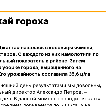
ай гороха
Джалга» началась с косовицы ячменя,
ктаров. С каждого из них намолотили по
альный показатель в районе. Затем
 уборке гороха, выращенного на
го урожайность составила 35,6 ц/га.
дняшний день результатами мы довольны,
ьный директор Александр Петров. –
о дел. В данный момент проводится жатва
среднем добиваемся по 53 ц/га. А на