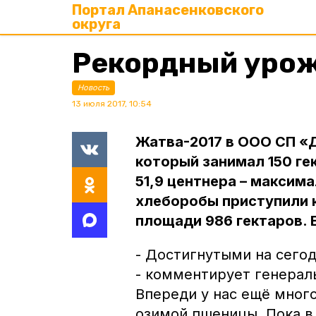
Портал Апанасенковского
округа
Рекордный урож
Новость
13 июля 2017, 10:54
Жатва-2017 в ООО СП «
который занимал 150 ге
51,9 центнера – максим
хлеборобы приступили к
площади 986 гектаров. Е
- Достигнутыми на сего
- комментирует генерал
Впереди у нас ещё мног
озимой пшеницы. Пока в 