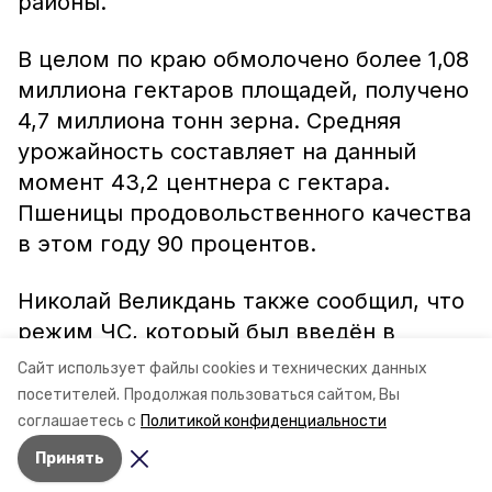
районы.
В целом по краю обмолочено более 1,08
миллиона гектаров площадей, получено
4,7 миллиона тонн зерна. Средняя
урожайность составляет на данный
момент 43,2 центнера с гектара.
Пшеницы продовольственного качества
в этом году 90 процентов.
Николай Великдань также сообщил, что
режим ЧС, который был введён в
нескольких районах Ставрополья из-за
Сайт использует файлы cookies и технических данных
нашествия саранчи, уже снят.
посетителей.
Продолжая пользоваться сайтом, Вы
соглашаетесь с
Политикой конфиденциальности
Принять
Авторы:
Кира Лютова