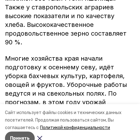
Также у ставропольских аграриев
высокие показатели и по качеству
хлеба. Высококачественное
продовольственное зерно составляет
90 %.
Многие хозяйства края начали
подготовку к осеннему севу, идёт
уборка бахчевых культур, картофеля,
овощей и фруктов. Уборочные работы
ведутся и на свекольных полях. По
прогнозам, в этом году урожай
сахарной свёклы составит около трёх
Сайт использует файлы cookies и технических данных
миллионов тонн.
посетителей.
Продолжая пользоваться сайтом, Вы
соглашаетесь с
Политикой конфиденциальности
Принять
Авторы:
Ольга Самсонова