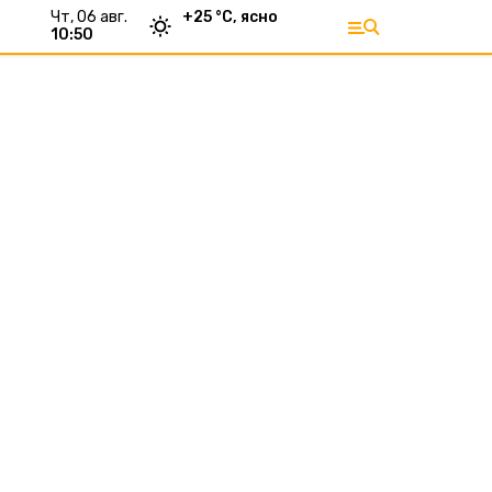
чт, 06 авг.
+
25
°С,
ясно
10:50