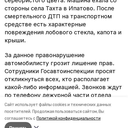
серебристого цвета. Машина ехала со
стороны села Тахта в Ипатово. После
смертельного ДТП на транспортном
средстве есть характерные
повреждения лобового стекла, капота и
крыши.
За данное правонарушение
автомобилисту грозит лишение прав.
Сотрудники Госавтоинспекции просят
откликнуться всех, кто располагает
какой-либо информацией. Звонков ждут
по телефону дежурной части отдела
ГИБДД ОМВД России по Ипатовскому
Сайт использует файлы cookies и технических данных
округу 8-86542-5-77-22 или 02.
посетителей.
Продолжая пользоваться сайтом, Вы
соглашаетесь с
Политикой конфиденциальности