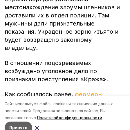
местонахождение злоумышленников и
доставили их в отдел полиции. Там
мужчины дали признательные
показания. Украденное зерно изъято и
будет возвращено законному
владельцу.
В отношении подозреваемых
возбуждено уголовное дело по
признакам преступления «Кража».
Как сообщалось ранее,
фермеры
Ставрополья собрали
1 миллион 800
Сайт использует файлы cookies и технических данных
тысяч тонн зерна.
посетителей.
Продолжая пользоваться сайтом, Вы
соглашаетесь с
Политикой конфиденциальности
Принять
Авторы:
Ольга Дьякова