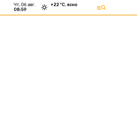
чт, 06 авг.
+
22
°С,
ясно
08:59