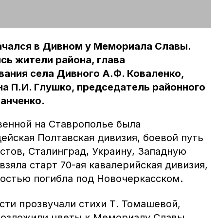
ачался в Дивном у Мемориала Славы.
сь жители района, глава
ания села Дивного А.Ф. Коваленко,
а П.И. Глушко, председатель районного
Панченко.
венной на Ставрополье была
ейская Полтавская дивизия, боевой путь
стов, Сталинград, Украину, Западную
взяла старт 70-ая кавалерийская дивизия,
ностью погибла под Новочеркасском.
сти прозвучали стихи Т. Томашевой,
возложили цветы к Мемориалу Славы,