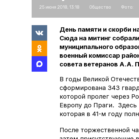
25 июня 2018, 13:18
Общество
Фото:
День памяти и скорби н
Сюда на митинг собрали
муниципального образов
военный комиссар район
совета ветеранов А.А. 
В годы Великой Отечест
сформирована 343 гвард
которой пролег через Ро
Европу до Праги. Здесь 
которая в 41-м году пол
После торжественной ча
затем присутствующие 