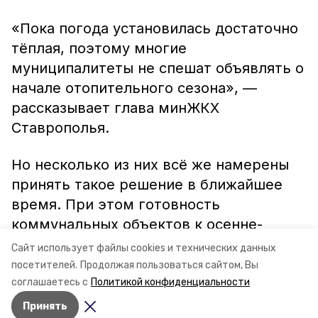
«Пока погода установилась достаточно
тёплая, поэтому многие
муниципалитеты не спешат объявлять о
начале отопительного сезона», —
рассказывает глава минЖКХ
Ставрополья.
Но несколько из них всё же намерены
принять такое решение в ближайшее
время. При этом готовность
коммунальных объектов к осенне-
зимнему периоду
должна быть
Сайт использует файлы cookies и технических данных
стопроцентной.
посетителей.
Продолжая пользоваться сайтом, Вы
соглашаетесь с
Политикой конфиденциальности
Принять
Авторы:
Оксана Петренко