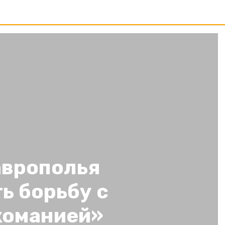
аврополья
ь борьбу с
команией»