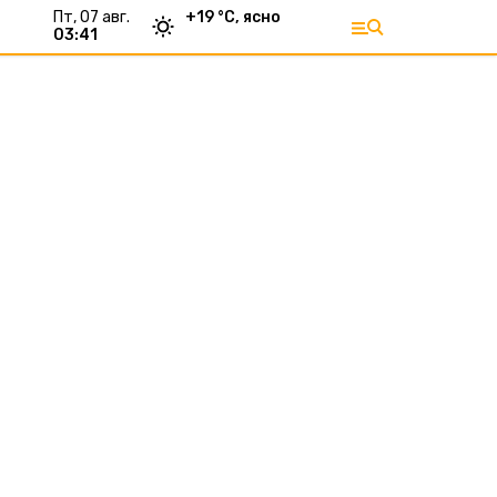
пт, 07 авг.
+
19
°С,
ясно
03:41