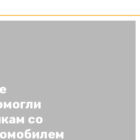
е
омогли
кам со
томобилем