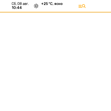
сб, 08 авг.
+
25
°С,
ясно
10:44