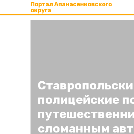
Портал Апанасенковского
округа
Ставропольски
полицейские п
путешественни
сломанным ав