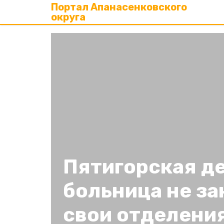
Портал Апанасенковского
округа
Пятигорская д
больница не з
свои отделени