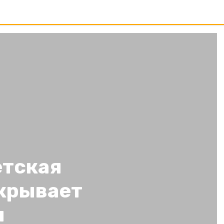
етская
акрывает
я