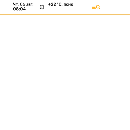
чт, 06 авг.
+
22
°С,
ясно
08:04