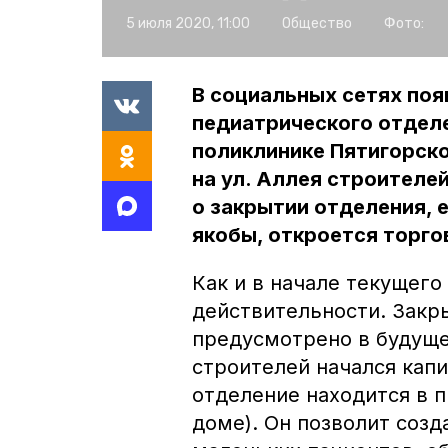
5 июля 2020, 11:00
Общество
Фото:
В социальных сетях поя
педиатрического отделе
поликлинике Пятигорск
на ул. Аллея строителе
о закрытии отделения, е
якобы, откроется торго
Как и в начале текущего
действительности. Закр
предусмотрено в будуще
строителей начался кап
отделение находится в 
доме). Он позволит соз