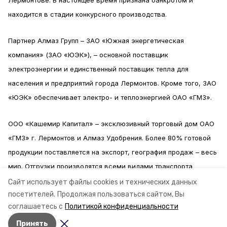
Лермонтове. В настоящее время признана банкротом и
находится в стадии конкурсного производства.
Партнер Алмаз Групп – ЗАО «Южная энергетическая
компания» (ЗАО «ЮЭК»), – основной поставщик
электроэнергии и единственный поставщик тепла для
населения и предприятий города Лермонтов. Кроме того, ЗАО
«ЮЭК» обеспечивает электро- и теплоэнергией ОАО «ГМЗ».
ООО «Кашемир Капитал» – эксклюзивный торговый дом ОАО
«ГМЗ» г. Лермонтов и Алмаз Удобрения. Более 80% готовой
продукции поставляется на экспорт, география продаж – весь
мир. Отгрузки производятся всеми видами транспорта
(морским, автотранспортом и
Сайт использует файлы cookies и технических данных
посетителей.
Продолжая пользоваться сайтом, Вы
железнодорожным).
Информация и фото: минпром СК
соглашаетесь с
Политикой конфиденциальности
Принять
Авторы:
Иван Ставропольский