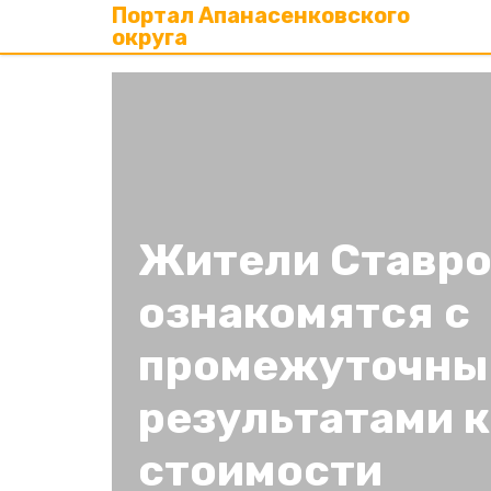
Портал Апанасенковского
округа
Жители Ставр
ознакомятся с
промежуточны
результатами 
стоимости