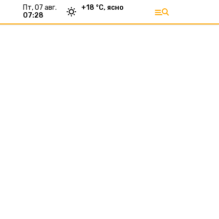
пт, 07 авг.
+
18
°С,
ясно
07:28