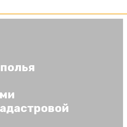
ополья
ми
кадастровой