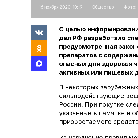
16 ноября 2020, 10:19
Общество
Фото:
С целью информировани
дел РФ разработало спе
предусмотренная закон
препаратов с содержан
опасных для здоровья ч
активных или пищевых 
В некоторых зарубежных
сильнодействующие вещ
России. При покупке сл
указанные в памятке и о
приобретаемого средств
За нарушение правил мо