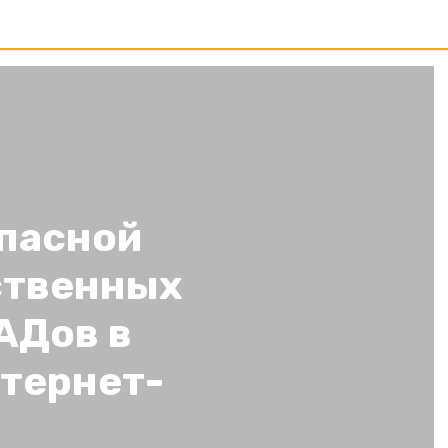
опасной
ственных
АДов в
тернет-