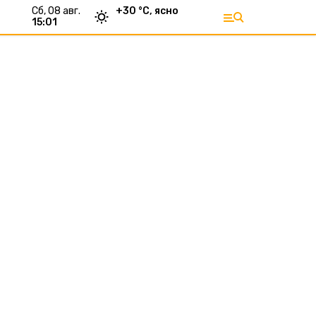
сб, 08 авг.
+
30
°С,
ясно
15:01