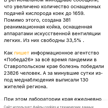
что увеличено количество оснащенных
подачей кислорода коек до 1659.
Помимо этого, создана 381
реанимационная койка, оснащенная
аппаратами искусственной вентиляции
легких. Из них свободны 33,5% .
Как
пишет
информационное агентство
«Победа26» за всё время пандемии в
Ставропольском крае болезнь победили
23826 человек. А за минувшие сутки из-
под меднаблюдения выписали 130
жителей региона.
При этом лаборатории края ежедневно
проводится около 6-7 тысяч
Сайт использует файлы cookies и технических данных