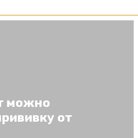
т можно
прививку от