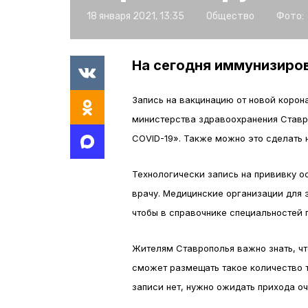
18 января 2021, 13:35
Общество
Фото:
На сегодня иммунизиров
Запись на вакцинацию от новой коро
министерства здравоохранения Ставроп
COVID-19». Также можно это сделать н
Технологически запись на прививку о
врачу. Медицинские организации для 
чтобы в справочнике специальностей 
Жителям Ставрополья важно знать, чт
сможет размещать такое количество т
записи нет, нужно ожидать прихода о