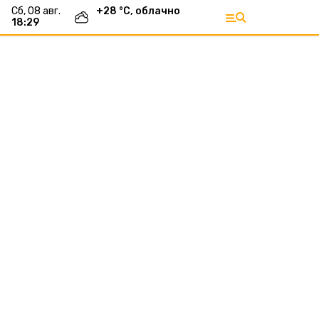
сб, 08 авг.
+
28
°С,
облачно
18:29