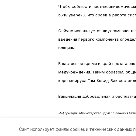
Чтобы соблюсти противоэпидемически
быть уверены, что сбоев в работе сис
Сейчас используется двухкомпонентна
введения первого компонента определ
вакцины.
В настоящее время в край поставлено
медучреждения. Таким образом, обще
коронавируса Гам-Ковид-Вак составля
Вакцинация добровольная и бесплатна
Информация: Министерство здравоохранения Став
Авторы:
Ольга Винницкая
Сайт использует файлы cookies и технических данных 