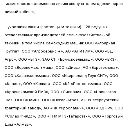
возможность оформления лизингополучателем сделки через
личный кабинет;
- участники акции (поставщики техники) – 26 ведущих
отечественных производителей сельскохозяйственной
техники, в том числе самоходных машин: ООО «Аграрная
Группа», ООО «Агросервис +», АО «АНИТИМ», ООО «БДТ
Агро», ООО «БТЗ», ЗАО СП «Брянсксельмаш», ООО «ВКЗ»,
ООО «Воронежсельмаш», ООО «Диас», АО «Евротехника»,
ООО «Казаньсельмаш», ООО «Квернеланд Груп СНГ», ООО
«Клаас», ООО «Колнаг», ООО «КЗ «Ростсельмаш», ООО
«Краснокамский РМЗ», ООО «Лилиани», ООО «Навигатор –
НМ», ООО «НАИР», ООО «Пегас-Агро», АО «Петербургский
тракторный завод», АО «ПК «Ярославич», ООО «СДФР», ООО
«Солар Филдс», ООО «ТПК МТЗ-Татарстан», ООО «Торговый
Дом «Алмаз».