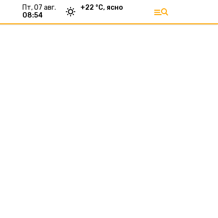
пт, 07 авг.
+
22
°С,
ясно
08:54