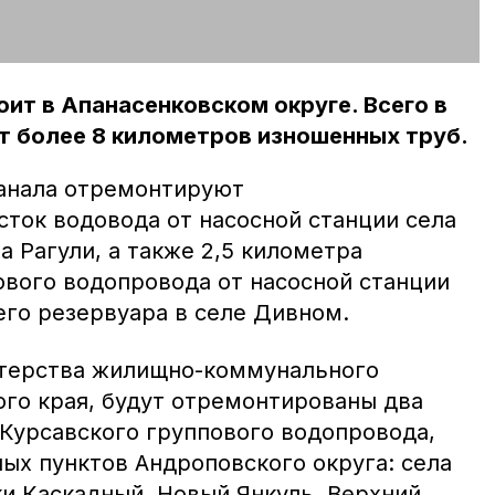
ит в Апанасенковском округе. Всего в
т более 8 километров изношенных труб.
анала отремонтируют
ток водовода от насосной станции села
а Рагули, а также 2,5 километра
ового водопровода от насосной станции
го резервуара в селе Дивном.
стерства жилищно-коммунального
ого края, будут отремонтированы два
Курсавского группового водопровода,
ых пунктов Андроповского округа: села
ки Каскадный, Новый Янкуль, Верхний