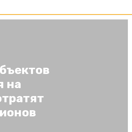
объектов
 на
отратят
лионов