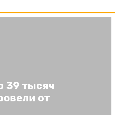
о 39 тысяч
ровели от