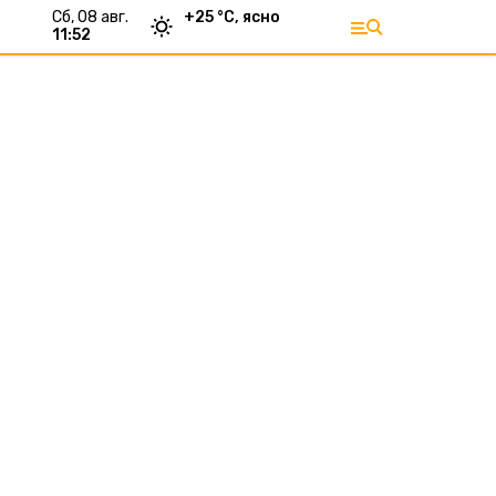
сб, 08 авг.
+
25
°С,
ясно
11:52