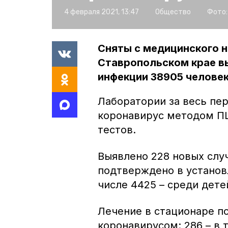
4 февраля 2021, 13:47
Общество
Фото:
Сняты с медицинского н
Ставропольском крае в
инфекции 38905 человек,
Лаборатории за весь пе
коронавирус методом ПЦ
тестов.
Выявлено 228 новых слу
подтверждено в установ
числе 4425 – среди дете
Лечение в стационаре п
коронавирусом: 286 – в 