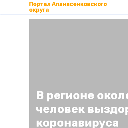
Портал Апанасенковского
округа
В регионе окол
человек выздо
коронавируса