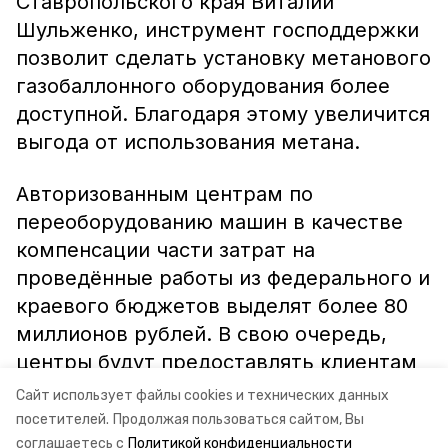
Ставропольского края Виталий
Шульженко, инструмент господдержки
позволит сделать установку метанового
газобаллонного оборудования более
доступной. Благодаря этому увеличится
выгода от использования метана.
Авторизованным центрам по
переоборудованию машин в качестве
компенсации части затрат на
проведённые работы из федерального и
краевого бюджетов выделят более 80
миллионов рублей. В свою очередь,
центры будут предоставлять клиентам
соразмерную скидку, пишет
Сайт использует файлы cookies и технических данных
информагентство «Победа26».
посетителей.
Продолжая пользоваться сайтом, Вы
соглашаетесь с
Политикой конфиденциальности