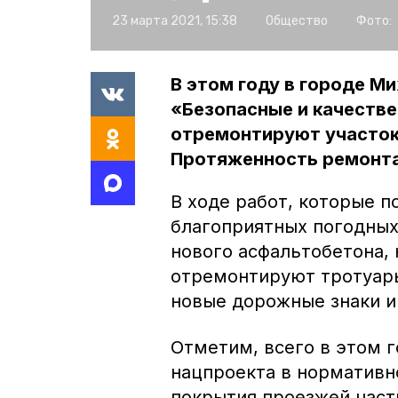
23 марта 2021, 15:38
Общество
Фото:
В этом году в городе М
«Безопасные и качеств
отремонтируют участок 
Протяженность ремонта 
В ходе работ, которые п
благоприятных погодных
нового асфальтобетона,
отремонтируют тротуары
новые дорожные знаки 
Отметим, всего в этом 
нацпроекта в нормативн
покрытия проезжей част