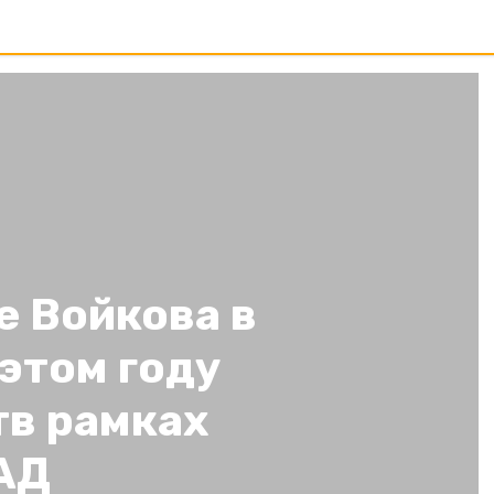
е Войкова в
этом году
в рамках
АД