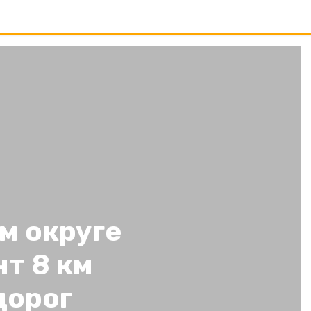
м округе
т 8 км
дорог