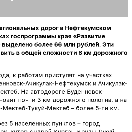
региональных дорог в Нефтекумском
ках госпрограммы края «Развитие
 выделено более 66 млн рублей. Эти
овить в общей сложности 8 км дорожного
ода, к работам приступят на участках
енновск-Ачикулак-Нефтекумск и Ачикулак-
ктеб. На автодороге Буденновск-
овят почти 3 км дорожного полотна, а на
-Мектеб-Тукуй-Мектеб – более 5-ти км.
ез 5 населенных пунктов – город
ак, хутор Андрей-Курган и аулы Тукуй-