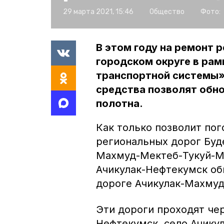
29 марта 2021, 15:46
Общество
Фото:
В этом году на ремонт 
городском округе в рам
транспортной системы»
средства позволят обн
полотна.
Как только позволит пог
региональных дорог Буд
Махмуд-Мектеб-Тукуй-Ме
Ачикулак-Нефтекумск обн
дороге Ачикулак-Махмуд
Эти дороги проходят чер
Нефтекумск, село Ачикул