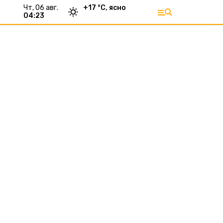
чт, 06 авг.
+
17
°С,
ясно
04:23