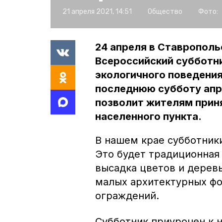
21 апреля 2021, 14:51
Общество
Фото:
24 апреля в Ставропольс
Всероссийский субботн
экологичного поведения
последнюю субботу апр
позволит жителям приня
населенного пункта.
В нашем крае субботники
Это будет традиционная
высадка цветов и деревь
малых архитектурных фо
ограждений.
Субботник приурочен к н