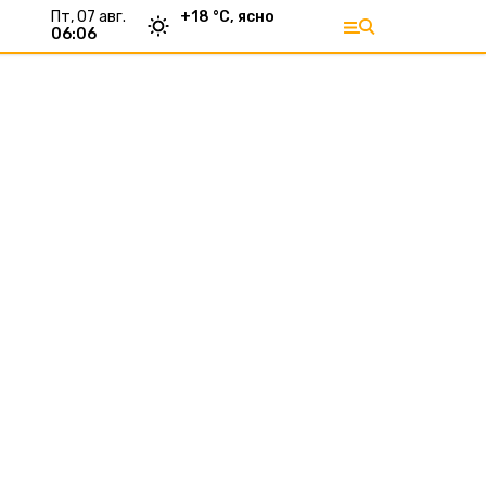
пт, 07 авг.
+
18
°С,
ясно
06:06