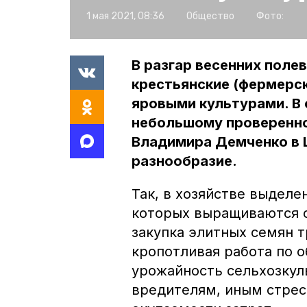
1 мая 2021, 08:36
Общество
Фото:
В разгар весенних поле
крестьянские (фермерск
яровыми культурами. В
небольшому проверенном
Владимира Демченко в 
разнообразие.
Так, в хозяйстве выделе
которых выращиваются с
закупка элитных семян т
кропотливая работа по 
урожайность сельхозкуль
вредителям, иным стрес