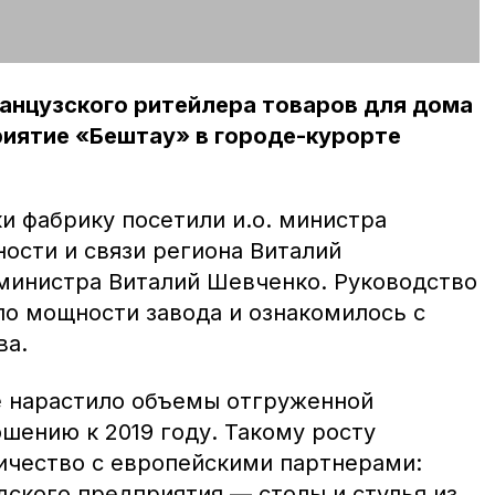
анцузского ритейлера товаров для дома
риятие «Бештау» в городе-курорте
и фабрику посетили и.о. министра
ости и связи региона Виталий
министра Виталий Шевченко. Руководство
о мощности завода и ознакомилось с
ва.
е нарастило объемы отгруженной
шению к 2019 году. Такому росту
ичество с европейскими партнерами:
дского предприятия — столы и стулья из