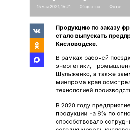
15 мая 2021, 16:21
Общество
Фото:
Продукцию по заказу фр
стало выпускать предп
Кисловодске.
В рамках рабочей поездк
энергетики, промышленн
Шульженко, а также зам
минпрома края осмотрел
технологией производст
В 2020 году предприяти
продукции на 8% по отно
способствовало сотрудн
сегодня мебель кислово