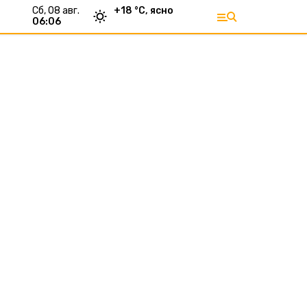
сб, 08 авг.
+
18
°С,
ясно
06:06