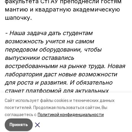
факультета СтГАУ преподнесли гостям
мантию и квадратную академическую
шапочку.
- Наша задача дать студентам
возможность учится на самом
передовом оборудовании, чтобы
выпускники оставались
востребованными на рынке труда. Новая
лаборатория даст новые возможности
для роста и развития. И обязательно
станет платформой для актуальных
научных разработок», - отметил врио
Сайт использует файлы cookies и технических данных
ректора СтГАУ Александр Трухачев.
посетителей.
Продолжая пользоваться сайтом, Вы
соглашаетесь с
Политикой конфиденциальности
Принять
Авторы:
Ольга Винницкая