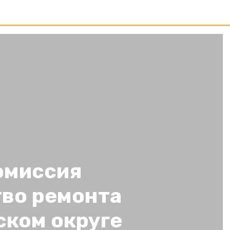
омиссия
тво ремонта
ском округе