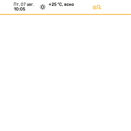
пт, 07 авг.
+
25
°С,
ясно
10:05