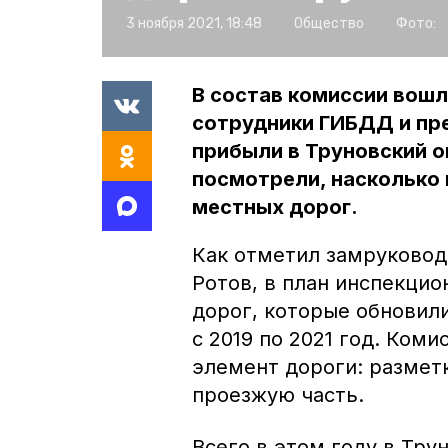
3 ноября 2021, 18:48
Общество
Фото:
В состав комиссии вошл
сотрудники ГИБДД и пр
прибыли в Труновский о
посмотрели, насколько
местных дорог.
Как отметил замруковод
Ротов, в план инспекцио
дорог, которые обновил
с 2019 по 2021 год. Ком
элемент дороги: размет
проезжую часть.
Всего в этом году в Тр