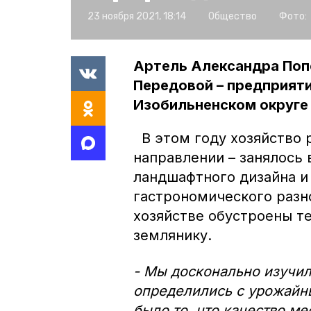
23 ноября 2021, 18:14
Общество
Фото:
Артель Александра Поп
Передовой – предприяти
Изобильненском округе 
В этом году хозяйство 
направлении – занялось
ландшафтного дизайна и 
гастрономического разн
хозяйстве обустроены те
землянику.
- Мы досконально изучил
определились с урожай
было то, что качество м