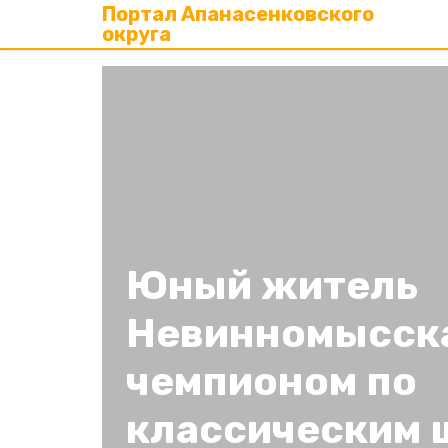
Портал Апанасенковского
округа
Юный житель
Невинномысска
чемпионом по
классическим 