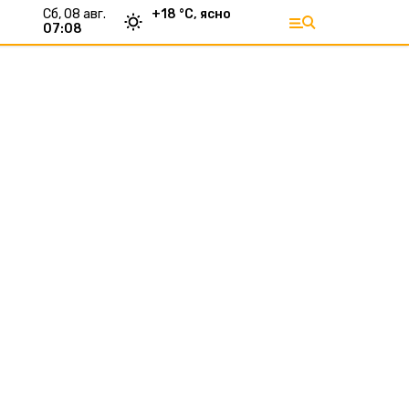
сб, 08 авг.
+
18
°С,
ясно
07:08