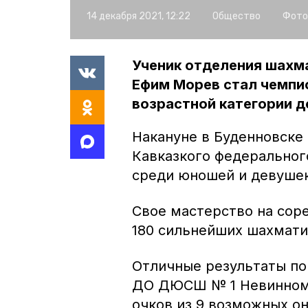
14 декабря 2021, 12:22
Общество
Фото
Ученик отделения шах
Ефим Морев стал чемпи
возрастной категории до
Накануне в Буденновске
Кавказкого федеральног
среди юношей и девушек
Свое мастерство на сор
180 сильнейших шахмати
Отличные результаты по
ДО ДЮСШ № 1 Невинномы
очков из 9 возможных он