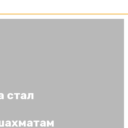
 стал
шахматам