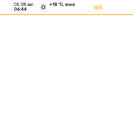
сб, 08 авг.
+
18
°С,
ясно
06:44