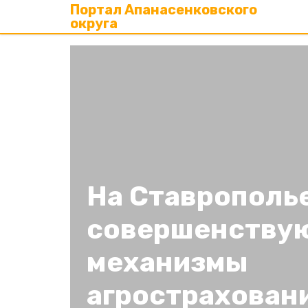
Портал Апанасенковского
округа
На Ставрополь
совершенству
механизмы
агрострахован