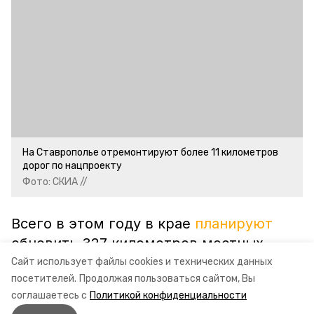
На Ставрополье отремонтируют более 11 километров
дорог по нацпроекту
Фото: СКИА //
Всего в этом году в крае
планируют
обновить 327 километров местных
дорог. Выполнение задачи находится на
Сайт использует файлы cookies и технических данных
посетителей.
Продолжая пользоваться сайтом, Вы
особом контроле у губернатора
соглашаетесь с
Политикой конфиденциальности
Ставрополья Владимира Владимирова.