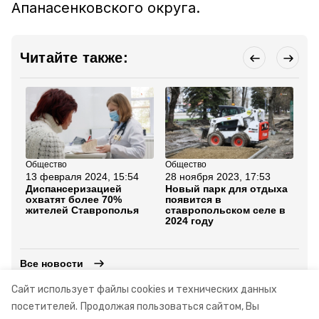
Апанасенковского округа.
Читайте также:
Общество
Общество
Об
13 февраля 2024, 15:54
28 ноября 2023, 17:53
31
Диспансеризацией
Новый парк для отдыха
Ко
охватят более 70%
появится в
от
жителей Ставрополья
ставропольском селе в
ра
2024 году
Ап
ок
Все новости
Сайт использует файлы cookies и технических данных
посетителей.
Продолжая пользоваться сайтом, Вы
послание президента
нацпроекты