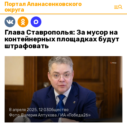
Портал Апанасенковского
округа
Глава Ставрополья: За мусор на
контейнерных площадках будут
штрафовать
8 апреля 2025, 12:03
Общество
Фото:
Валерия Алтухова /
ИА «Победа26»