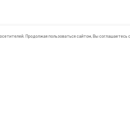
посетителей.
Продолжая пользоваться сайтом, Вы соглашаетесь 
ании
Мы в соцсетях
нты
ная информация
 информационный портал»
ионное агентство»