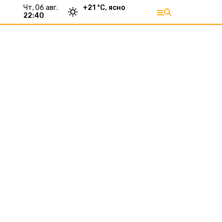
чт, 06 авг.
+
21
°С,
ясно
22:40