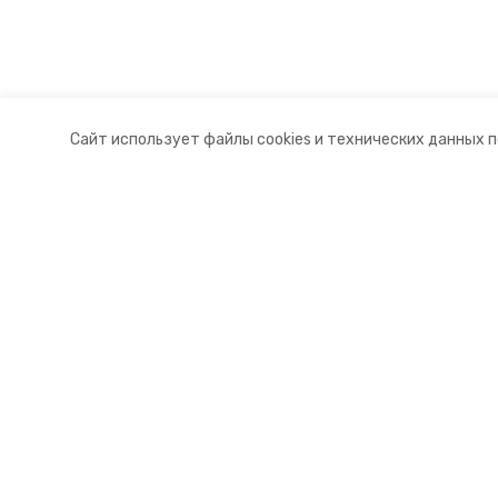
Сайт использует файлы cookies и технических данных 
Разделы
О комп
Новости
Докуме
Статьи
Контакт
© 2015 — 2025 «Апанасенковский
16+
Учредитель ГАУ СК «Ставропольское краевое информац
Главный редактор Тимченко М.П.
+7 (86-52) 33-51-05