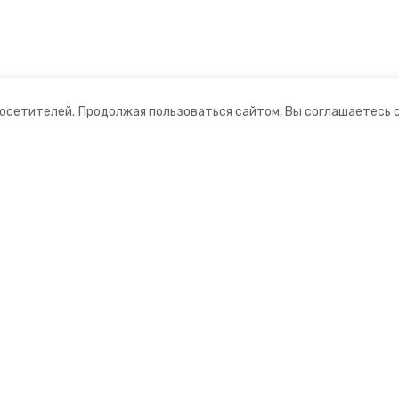
посетителей.
Продолжая пользоваться сайтом, Вы соглашаетесь 
ании
Мы в соцсетях
нты
ная информация
 информационный портал»
ионное агентство»