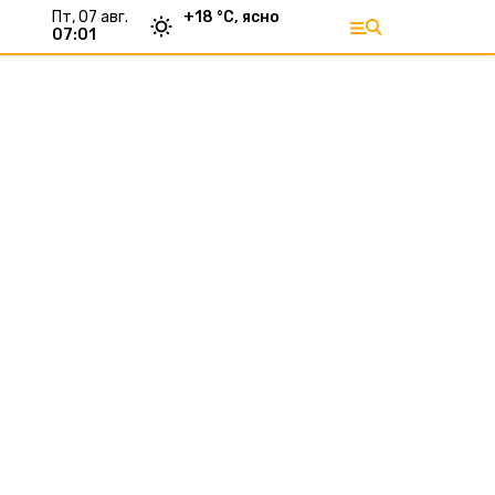
пт, 07 авг.
+
18
°С,
ясно
07:01