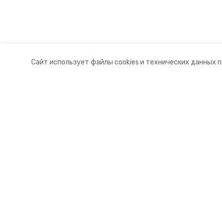
Сайт использует файлы cookies и технических данных 
Разделы
О комп
Новости
Докуме
Статьи
Контакт
© 2015 — 2025 «Апанасенковский
16+
Учредитель ГАУ СК «Ставропольское краевое информац
Главный редактор Тимченко М.П.
+7 (86-52) 33-51-05